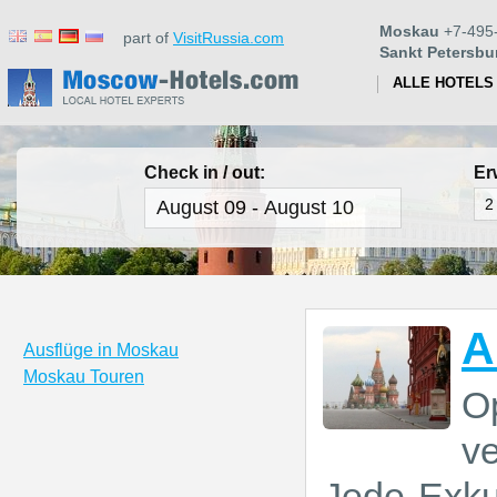
Moskau
+7-495
part of
VisitRussia.com
Sankt Petersbu
ALLE HOTELS
Check in / out:
Er
A
Ausflüge in Moskau
Moskau Touren
O
v
Jede Exku