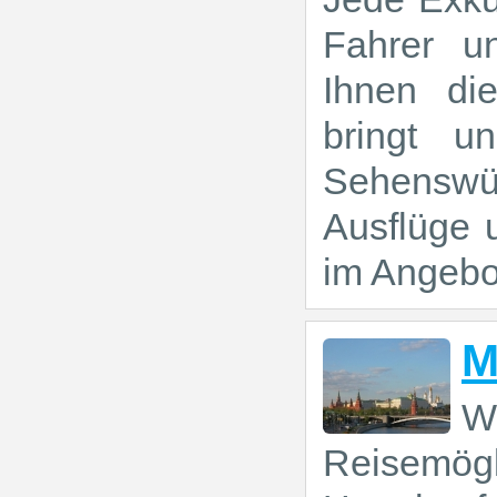
Fahrer u
Ihnen di
bringt u
Sehenswü
Ausflüge 
im Angebot
M
W
Reisemö