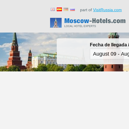
part of
VisitRussia.com
Fecha de llegada /