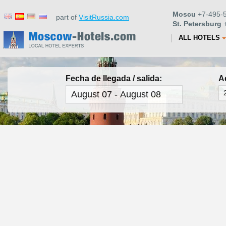
Moscu
+7-495-5
part of
VisitRussia.com
St. Petersburg
+
ALL HOTELS
Fecha de llegada / salida:
A